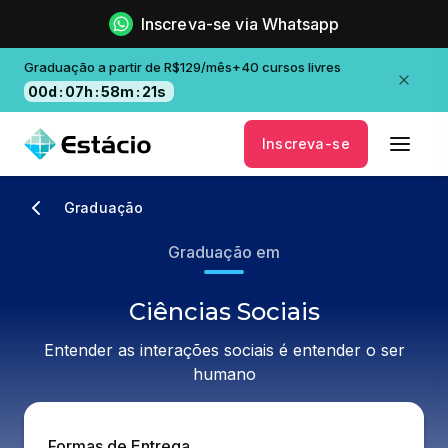
Inscreva-se via Whatsapp
Graduação a partir de R$129/mês+40 cursos livres
00
d
:
07
h
:
58
m
:
20
s
Inscreva-se
Graduação
Graduação em
Ciências Sociais
Entender as interações sociais é entender o ser
humano
Formas de Entrega