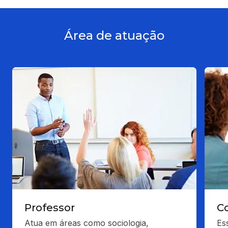
Área de atuação
Professor
C
Atua em áreas como sociologia, 
Es