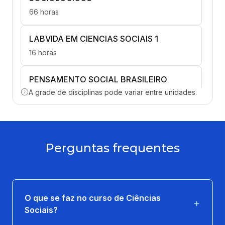
66 horas
LABVIDA EM CIENCIAS SOCIAIS 1
16 horas
PENSAMENTO SOCIAL BRASILEIRO
A grade de disciplinas pode variar entre unidades.
66 horas
ANTROPOLOGIA CULTURAL
66 horas
Perguntas frequentes
ANTROPOLOGIA SOCIAL
66 horas
O que se faz no curso de Ciências
FORMAÇÃO SOCIOECONÔMICA E POL.
Sociais?
DA SOC. BRASILEIRA