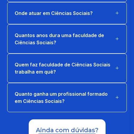
66 horas
Onde atuar em Ciências Sociais?
HISTÓRIA DAS RELAÇÕES INT. DO SÉC.
XIX AO SÉC. XXI
33 horas
Quantos anos dura uma faculdade de
Ciências Sociais?
LABVIDA EM CIENCIAS SOCIAIS 2
16 horas
Quem faz faculdade de Ciências Sociais
TEORIA POLÍTICA CLÁSSICA
trabalha em quê?
66 horas
Quanto ganha um profissional formado
EXTENSAO: VIVER BEM DE VERDADE
em Ciências Sociais?
83 horas
LABVIDA EM CIENCIAS SOCIAIS 3
8 horas
Ainda com dúvidas?