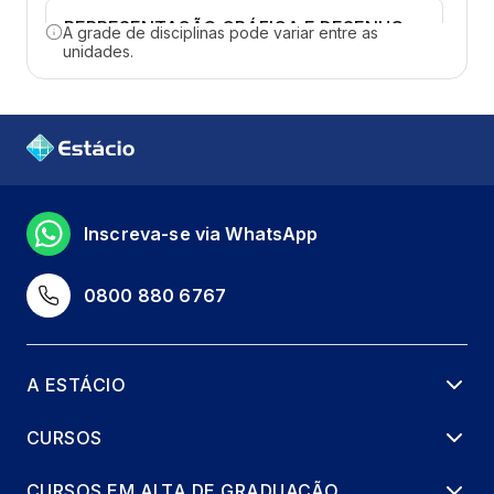
REPRESENTAÇÃO GRÁFICA E DESENHO
A grade de disciplinas pode variar entre as
UNIVERSAL
unidades.
66 horas
CONFORTO AMBIENTAL,
LUMINOTÉCNICA E ERGONOMIA
66 horas
Inscreva-se via WhatsApp
CONSTRUÇÃO DIGITAL E
REPRESENTAÇÃO
0800 880 6767
66 horas
ECODESIGN, SUSTENTABILIDADE E
A ESTÁCIO
INOVAÇÃO
66 horas
CURSOS
GERENCIAMENTO DE PROJETOS
CURSOS EM ALTA DE GRADUAÇÃO