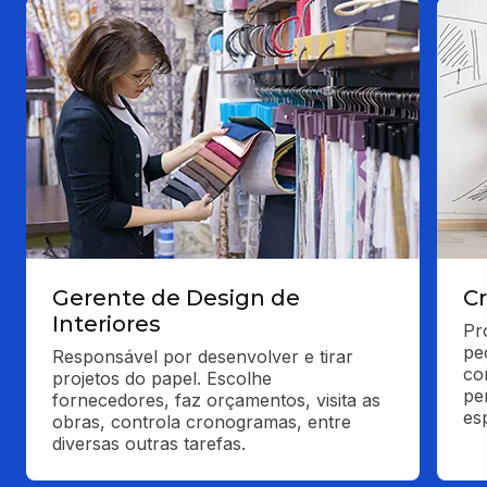
Gerente de Design de
Cr
Interiores
Pr
pe
Responsável por desenvolver e tirar 
com
projetos do papel. Escolhe 
pe
fornecedores, faz orçamentos, visita as 
es
obras, controla cronogramas, entre 
diversas outras tarefas.