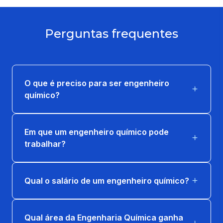
ANÁLISE DE DADOS
66 horas
Perguntas frequentes
CÁLCULO DIFERENCIAL E INTEGRAL
66 horas
O que é preciso para ser engenheiro
FÍSICA TEORICA EXPERIMENTAL -
químico?
MECÂNICA
65 horas
Em que um engenheiro químico pode
LABVIDA EM ENGENHARIA QUIMICA 2
trabalhar?
6 horas
QUÍMICA TECNOLÓGICA
Qual o salário de um engenheiro químico?
65 horas
Qual área da Engenharia Química ganha
REPRESENTAÇÃO GRÁFICA PARA