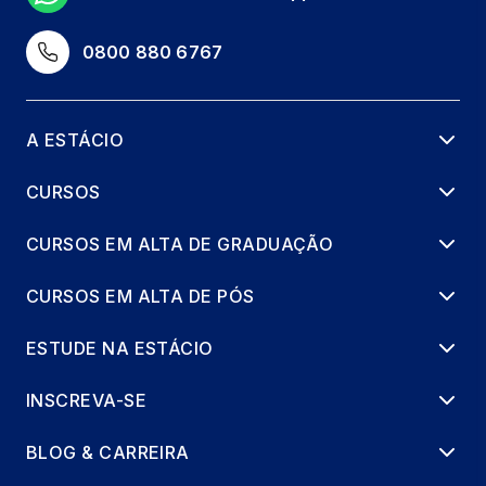
LÓGICA DE PROGRAMAÇÃO
66 horas
0800 880 6767
MECÂNICA DOS SÓLIDOS
66 horas
A ESTÁCIO
EQUAÇÕES DIFERENCIAIS
CURSOS
66 horas
CURSOS EM ALTA DE GRADUAÇÃO
FENÔMENOS DE TRANSPORTE
CURSOS EM ALTA DE PÓS
66 horas
ESTUDE NA ESTÁCIO
FISICA TEORICA EXP. - ELETRICIDADE E
MAGNETISMO
INSCREVA-SE
65 horas
BLOG & CARREIRA
LABVIDA EM ENGENHARIA QUIMICA 4