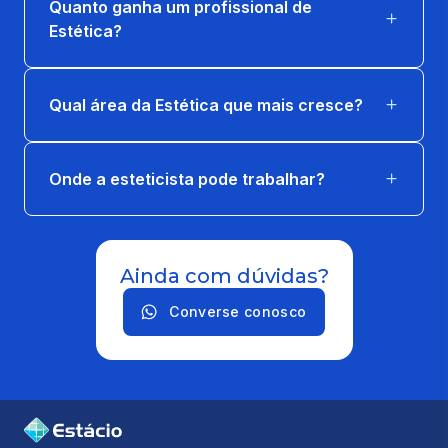
Quanto ganha um profissional de
Estética?
ÉTICA E BIOÉTICA EM SAÚDE
66 horas
Qual área da Estética que mais cresce?
ESTÉTICA CORPORAL
65 horas
Onde a esteticista pode trabalhar?
EXTENSAO: VIVER BEM DE VERDADE
66 horas
Ainda com dúvidas?
FUNDAMENTOS DA ESTÉTICA E GESTÃO
Converse conosco
DE NEGÓCIOS
66 horas
FUNDAMENTOS DE COSMETOLOGIA
66 horas