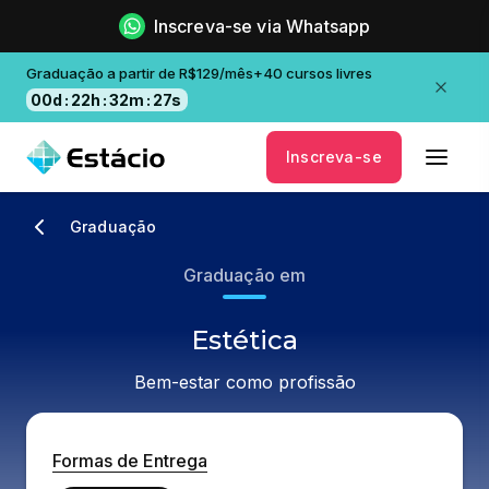
Inscreva-se via Whatsapp
Graduação a partir de R$129/mês+40 cursos livres
00
d
:
22
h
:
32
m
:
27
s
Inscreva-se
Graduação
Graduação em
Estética
Bem-estar como profissão
Formas de Entrega