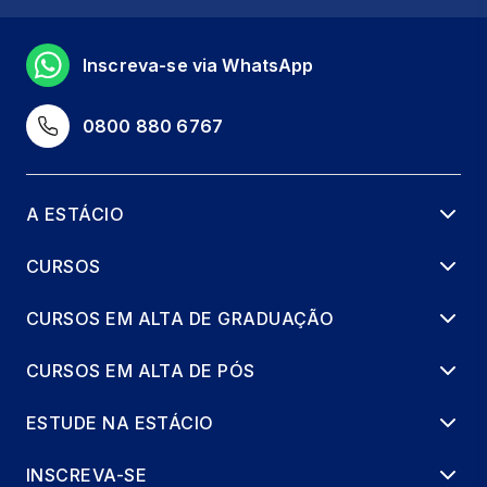
LABVIDA EM ESTÉTICA 3
8 horas
Inscreva-se via WhatsApp
METODOLOGIA CIENTÍFICA E SAÚ.
0800 880 6767
BASEADA EM EVIDÊNCIA
66 horas
A ESTÁCIO
ATENÇÃO INTEGRAL A SAÚDE
66 horas
CURSOS
CURSOS EM ALTA DE GRADUAÇÃO
ESTÉTICA FACIAL
65 horas
CURSOS EM ALTA DE PÓS
EXTENSAO: CONVIVER E
ESTUDE NA ESTÁCIO
REVOLUCIONARIO
66 horas
INSCREVA-SE