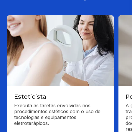
Esteticista
P
Executa as tarefas envolvidas nos 
A 
procedimentos estéticos com o uso de 
tr
tecnologias e equipamentos 
pro
eletroterápicos.
do
re