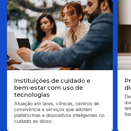
Instituições de cuidado e
Pr
bem-estar com uso de
di
tecnologias
De
qu
Atuação em lares, clínicas, centros de 
te
convivência e serviços que adotam 
ba
plataformas e dispositivos inteligentes no 
cuidado ao idoso.