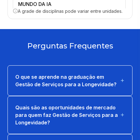
MUNDO DA IA
A grade de disciplinas pode variar entre unidades.
66 horas
PRODUTIVIDADE E AUTOMAÇÃO
PESSOAL COM A IA
Perguntas Frequentes
66 horas
DESIGN DE EXPERIENCIAS E JORNADA DA
PESSOA IDOSA
O que se aprende na graduação em
66 horas
Gestão de Serviços para a Longevidade?
ECONOMIA DA LONGEVIDADE E SILVER
ECONOMY
Quais são as oportunidades de mercado
66 horas
para quem faz Gestão de Serviços para a
Longevidade?
FUNDAMENTOS DA LONGEVIDADE E DO
ENVELHECIMENTO ATIVO