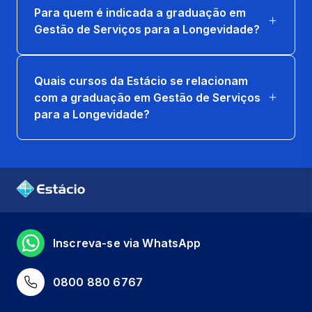
66 horas
Para quem é indicada a graduação em
Gestão de Serviços para a Longevidade?
GESTÃO DE SERVIÇOS PARA A
LONGEVIDADE
66 horas
Quais cursos da Estácio se relacionam
com a graduação em Gestão de Serviços
LABVIDA EM GESTAO DE SERVICOS PARA
para a Longevidade?
A LONGEVIDADE 2
8 horas
QUALIDADE EM SERVIÇOS DE CUIDADO E
BEM-ESTAR
66 horas
Inscreva-se via WhatsApp
EXTENSAO - PROJECT LAB I (DESENHO
DE SERVICOS PARA A LONGEVIDADE)
0800 880 6767
66 horas