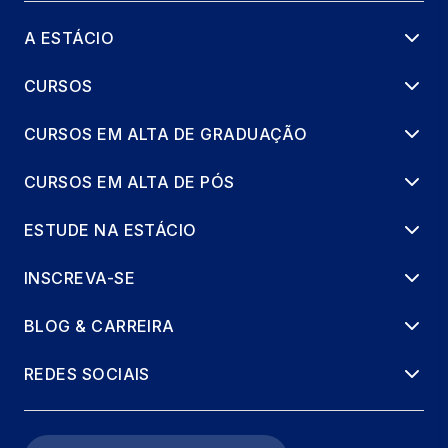
GESTÃO FINANCEIRA E MODELOS DE
NEGÓCIO EM SERVIÇOS PARA A
A ESTÁCIO
LONGEVIDADE
66 horas
CURSOS
CURSOS EM ALTA DE GRADUAÇÃO
LABVIDA EM GESTAO DE SERVICOS PARA
A LONGEVIDADE 3
CURSOS EM ALTA DE PÓS
8 horas
ESTUDE NA ESTÁCIO
PROTOCOLOS E MODELOS DE CUIDADO
EM LONGEVIDADE
INSCREVA-SE
66 horas
BLOG & CARREIRA
REDES DE APOIO, FAMÍLIA E
INTERSETORIALIDADE
REDES SOCIAIS
66 horas
TECNOLOGIAS ASSISTIVAS E