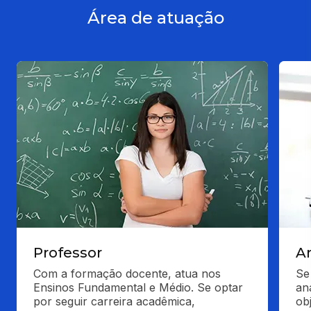
Área de atuação
Professor
A
Com a formação docente, atua nos 
Se
Ensinos Fundamental e Médio. Se optar 
an
por seguir carreira acadêmica, 
obj