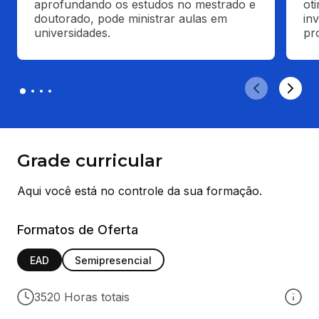
aprofundando os estudos no mestrado e 
ot
doutorado, pode ministrar aulas em 
in
universidades.
pr
Grade curricular
Aqui você está no controle da sua formação.
Formatos de Oferta
EAD
Semipresencial
3520 Horas totais