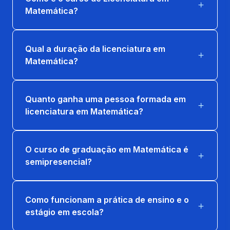
Matemática?
PLANEJAMENTO ESCOLAR E AVALIACAO
DA APRENDIZAGEM
66 horas
Qual a duração da licenciatura em
Matemática?
CÁLCULO DIFERENCIAL E INTEGRAL
66 horas
Quanto ganha uma pessoa formada em
ESTATÍSTICA E PROBABILIDADE
licenciatura em Matemática?
66 horas
O curso de graduação em Matemática é
LÓGICA MATEMÁTICA
semipresencial?
33 horas
MÍDIAS DIGITAIS E METODOLOGIAS
Como funcionam a prática de ensino e o
ATIVAS
estágio em escola?
66 horas