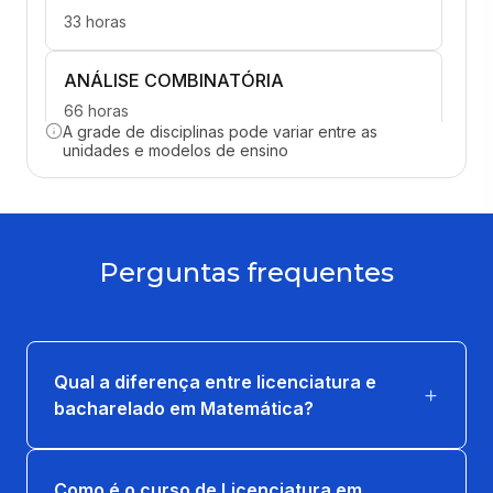
33 horas
ANÁLISE COMBINATÓRIA
66 horas
A grade de disciplinas pode variar entre as
unidades e modelos de ensino
FENÔMENOS FÍSICOS
66 horas
HISTÓRIA DA MATEMÁTICA
Perguntas frequentes
66 horas
PCC: DIVERSIDADE E INCLUSÃO
66 horas
Qual a diferença entre licenciatura e
bacharelado em Matemática?
PENSAMENTO COMPUTACIONAL
66 horas
Como é o curso de Licenciatura em