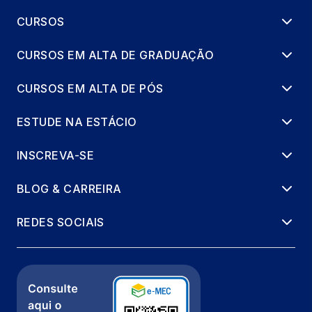
SUAS TECNOLOGIAS
CURSOS
66 horas
CURSOS EM ALTA DE GRADUAÇÃO
PCC: PRÁTICAS INCLUSIVAS
66 horas
CURSOS EM ALTA DE PÓS
EDUCAÇÃO, CULTURA E DIVERSIDADE
ESTUDE NA ESTÁCIO
33 horas
INSCREVA-SE
GAM., E DESIGN DE JOGOS COMO OBJ.
BLOG & CARREIRA
DE APRENDIZAGEM
66 horas
REDES SOCIAIS
GEOMETRIA ESPACIAL
33 horas
PCC: METODOLOGIAS DE ENSINO E TEC.