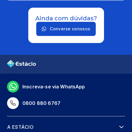
PSICOLOGIA DA EDUCAÇÃO
66 horas
Ainda com dúvidas?
Converse conosco
CURRÍCULO ESCOLAR
66 horas
EDUCAÇÃO E DIREITOS HUMANOS
66 horas
GEOMETRIA PLANA
Inscreva-se via WhatsApp
66 horas
0800 880 6767
MATEMÁTICA FINANCEIRA
66 horas
A ESTÁCIO
MET. DO ENSINO DA MATEMÁTICA E