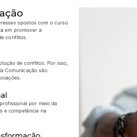
iação
teresses opostos com o curso
sta em promover a
e conflitos.
ução de conflitos. Por isso,
 da Comunicação são
ociações.
al
rofissional por meio da
os e competência na
nsformação