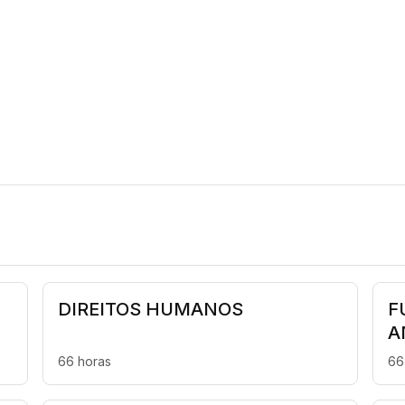
DIREITOS HUMANOS
F
A
66 horas
66