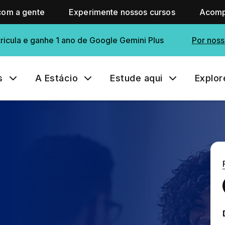
com a gente
Experimente nossos cursos
Acomp
ricula e ganhe 1 ano de Google Gemini Plus
Por noss
s
A Estácio
Estude aqui
Explor