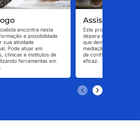
logo
Assistente Soci
cialista encontra nesta 
Este profissional frequ
ormação a possibilidade 
depara com situações de
 sua atividade 
que demandam habilidad
nal. Pode atuar em 
mediação e técnicas de 
, clínicas e institutos de 
de conflitos para intervi
ilizando ferramentas em 
eficaz.
.