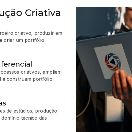
ução Criativa
eiro criativo, produzir em
e criar um portfólio
ferencial
rocessos criativos, ampliem
l e construam portfólio
as
ines de estúdios, produção
 e domínio técnico das