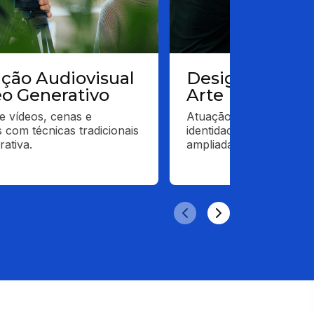
ção Audiovisual
Design e Direç
eo Generativo
Arte
e vídeos, cenas e 
Atuação em projetos visu
s com técnicas tradicionais 
identidades, layouts e est
rativa.
ampliada por IA.