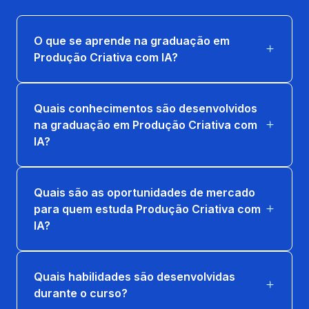
66 horas
O que se aprende na graduação em
ESTUDIO DE IMAGEM E DESIGN COM IA
Produção Criativa com IA?
66 horas
ETICA, DIREITOS AUTORAIS E
Quais conhecimentos são desenvolvidos
PROPRIEDADE INTELECTUAL EM IA
na graduação em Produção Criativa com
CRIATIVA
IA?
66 horas
FUNDAMENTOS DE LINGUAGEM VISUAL E
Quais são as oportunidades de mercado
STORY
para quem estuda Produção Criativa com
IA?
66 horas
IDEACAO DIRIGIDA POR IA E PROMPT
CRAFT
Quais habilidades são desenvolvidas
durante o curso?
66 horas