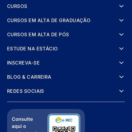
IA 3
CURSOS
8 horas
CURSOS EM ALTA DE GRADUAÇÃO
UX DE CONTEUDO E EXPERIENCIA
MULTIPLATAFORMA
CURSOS EM ALTA DE PÓS
66 horas
ESTUDE NA ESTÁCIO
VIDEO E VIRTUAL PRODUCTION COM IA
INSCREVA-SE
66 horas
BLOG & CARREIRA
BRANDING, VOZ E PERSONAS
SINTETICAS
REDES SOCIAIS
66 horas
DIRECAO CRIATIVA HUMANO-IA
66 horas