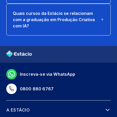
LABVIDA EM PRODUCAO CRIATIVA COM
Quais cursos da Estácio se relacionam
IA 2
com a graduação em Produção Criativa
8 horas
com IA?
AGENTES E AUTOMACAO DE CONTEUDO
(RAG E PIPELINES)
66 horas
DADOS, METRICAS E GROWTH PARA
CREATORS
Inscreva-se via WhatsApp
66 horas
EXTENSAO - PROJECT LAB I
0800 880 6767
(CAMPANHAS CROSS-MEDIA)
66 horas
A ESTÁCIO
LABVIDA EM PRODUCAO CRIATIVA COM