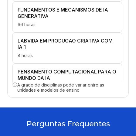
FUNDAMENTOS E MECANISMOS DE IA
GENERATIVA
66 horas
LABVIDA EM PRODUCAO CRIATIVA COM
IA 1
8 horas
PENSAMENTO COMPUTACIONAL PARA O
MUNDO DA IA
A grade de disciplinas pode variar entre as
66 horas
unidades e modelos de ensino
PRODUTIVIDADE E AUTOMAÇÃO
PESSOAL COM A IA
66 horas
Perguntas Frequentes
ESTUDIO DE AUDIO E MUSICA COM IA