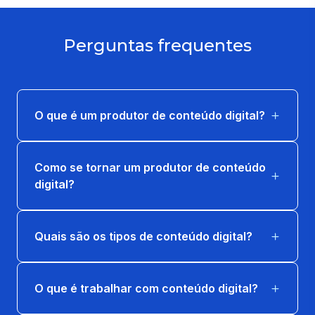
ASSESSORIA DE IMPRENSA E RP DIGITAIS
66 horas
Perguntas frequentes
COMPUTAÇÃO GRÁFICA E EDITORAÇÃO
ELETRÔNICA
66 horas
O que é um produtor de conteúdo digital?
GESTÃO ESTRATÉGICA DE MARKETING
Como se tornar um produtor de conteúdo
66 horas
digital?
LABVIDA EM PRODUCAO DE CONTEUDO
DIGITAL 2
Quais são os tipos de conteúdo digital?
16 horas
MERCADO CULTURAL, FORMATOS DE
O que é trabalhar com conteúdo digital?
CAPTAÇÃO E PARCERIAS
66 horas