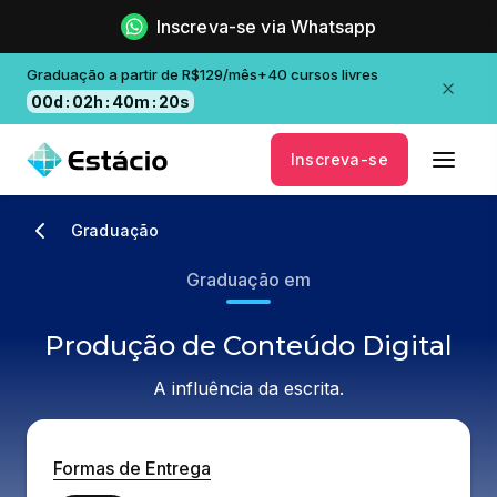
Inscreva-se via Whatsapp
Graduação a partir de R$129/mês+40 cursos livres
00
d
:
02
h
:
40
m
:
20
s
Inscreva-se
Graduação
Graduação em
Produção de Conteúdo Digital
A influência da escrita.
Formas de Entrega