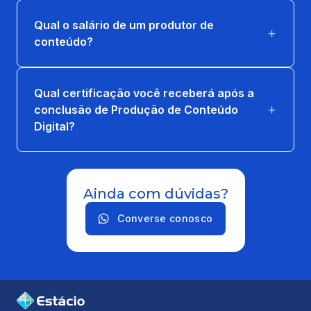
Qual o salário de um produtor de
MÍDIAS DIGITAIS E ARQUITETURA DA
conteúdo?
INFORMAÇÃO
66 horas
Qual certificação você receberá após a
EXTENSAO: VIVER BEM DE VERDADE
conclusão de Produção de Conteúdo
83 horas
Digital?
LABVIDA EM PRODUCAO DE CONTEUDO
DIGITAL 3
Ainda com dúvidas?
16 horas
Converse conosco
NARRATIVAS MIDIÁTICAS
66 horas
REDAÇÃO PUBLICITÁRIA - MULTIMEIOS
66 horas