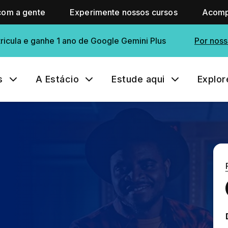
com a gente
Experimente nossos cursos
Acomp
ricula e ganhe 1 ano de Google Gemini Plus
Por noss
s
A Estácio
Estude aqui
Explor