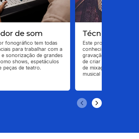
dor de som
Técnico de so
r fonográfico tem todas 
Este profissional alia cri
ciais para trabalhar com a 
conhecimento para atua
e sonorização de grandes 
gravação de músicas ori
como shows, espetáculos 
de criar efeitos sonoros
e peças de teatro.
de mixagem de áudio, p
musical e edição de áud