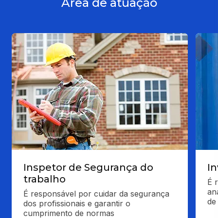
Área de atuação
Inspetor de Segurança do
In
trabalho
É 
an
É responsável por cuidar da segurança 
de
dos profissionais e garantir o 
cumprimento de normas 