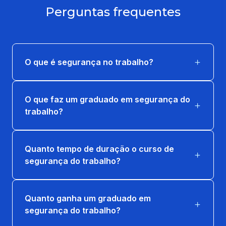
66 horas
Perguntas frequentes
LABVIDA EM SEGURANCA NO TRABALHO
2
16 horas
O que é segurança no trabalho?
LEGISLAÇÃO FISCAL, TRABALHISTA E
PREVIDENCIÁRIA
O que faz um graduado em segurança do
trabalho?
66 horas
PSICOLOGIA DO TRABALHO
Quanto tempo de duração o curso de
66 horas
segurança do trabalho?
QUÍMICA TECNOLÓGICA
66 horas
Quanto ganha um graduado em
segurança do trabalho?
SAÚDE, SEGURANÇA E QUALIDADE DE