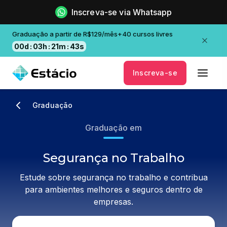
Inscreva-se via Whatsapp
Graduação a partir de R$129/mês+40 cursos livres
00
d
:
03
h
:
21
m
:
43
s
Inscreva-se
Graduação
Graduação em
Segurança no Trabalho
Estude sobre segurança no trabalho e contribua
para ambientes melhores e seguros dentro de
empresas.