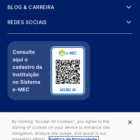
BLOG & CARREIRA
EXTENSAO: CONVIVER E
REVOLUCIONARIO
REDES SOCIAIS
66 horas
LABVIDA EM SEGURANCA NO TRABALHO
4
8 horas
SEGURANÇA DO TRABALHO NAS ATIV.
AGROFLORESTAIS
66 horas
AUDITORIA E PERÍCIA EM SEG. DO
Política de Privacidade
TRABALHO
Fale com a gente
By clicking “Accept All Cookies”, you agree to the
66 horas
storing of cookies on your device to enhance site
Ouvidoria
navigation, analyze site usage, and assist in our
marketing efforts.
Política de Privacidade.