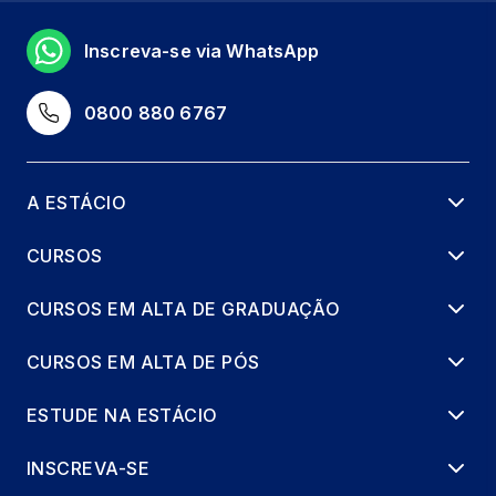
LEGISLAÇÃO E NORMAS TÉC. EM
Inscreva-se via WhatsApp
SEGURANÇA DO TRABALHO
66 horas
0800 880 6767
PREVENÇÃO E CONTROLE DE RISCOS EM
MÁQ. E EQUIP.
66 horas
A ESTÁCIO
CURSOS
ACÚSTICA
66 horas
CURSOS EM ALTA DE GRADUAÇÃO
DOÊNÇAS OCUPACIONAIS
CURSOS EM ALTA DE PÓS
66 horas
ESTUDE NA ESTÁCIO
EQUIP. E INSTRUMENTOS NA
SEGURANÇA DO TRABALHO
INSCREVA-SE
66 horas