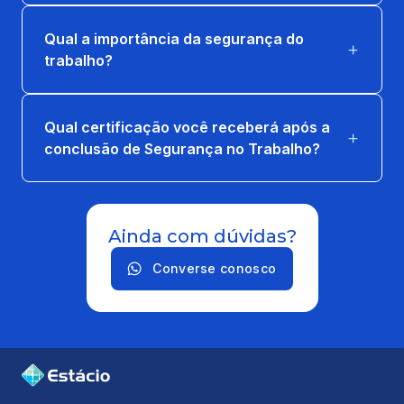
VIDA NO TRABALHO
66 horas
Qual a importância da segurança do
trabalho?
EXTENSAO: VIVER BEM DE VERDADE
83 horas
Qual certificação você receberá após a
conclusão de Segurança no Trabalho?
FISIOLOGIA DAS DOÊNÇAS
OCUPACIONAIS
66 horas
Ainda com dúvidas?
GERENCIAMENTO DE RISCOS
AMBIENTAIS E BIOSSEGURANÇA
Converse conosco
66 horas
LABVIDA EM SEGURANCA NO TRABALHO
3
8 horas