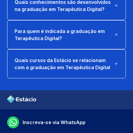
Quais conhecimentos são desenvolvidos
LABVIDA EM TERAPEUTICAS DIGITAIS 2
na graduação em Terapêutica Digital?
8 horas
Para quem é indicada a graduação em
METODOS DE AVALIACAO, INDICADORES
Terapêutica Digital?
E DESFECHOS EM BEM-ESTAR
66 horas
Quais cursos da Estácio se relacionam
PLANEJAMENTO DE PROGRAMAS DE
com a graduação em Terapêutica Digital
APOIO PSICOSSOCIAL
66 horas
COMUNICACAO, EDUCACAO EM SAUDE E
ENGAJAMENTO DIGITAL
66 horas
Inscreva-se via WhatsApp
DESIGN DE JORNADAS DE APOIO
(ESCOLA, TRABALHO E COMUNIDADE)