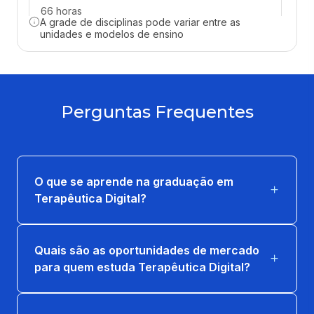
66 horas
A grade de disciplinas pode variar entre as
unidades e modelos de ensino
PRODUTIVIDADE E AUTOMAÇÃO
PESSOAL COM A IA
66 horas
Perguntas Frequentes
ETICA, LGPD E REGULACAO EM SAUDE
DIGITAL E PROGRAMAS DE APOIO
66 horas
O que se aprende na graduação em
FUNDAMENTOS DE SAUDE MENTAL E
Terapêutica Digital?
REDES DE CUIDADO
66 horas
Quais são as oportunidades de mercado
FUNDAMENTOS DE TERAPEUTICAS
para quem estuda Terapêutica Digital?
DIGITAIS (DTX) E SAUDE DIGITAL
66 horas