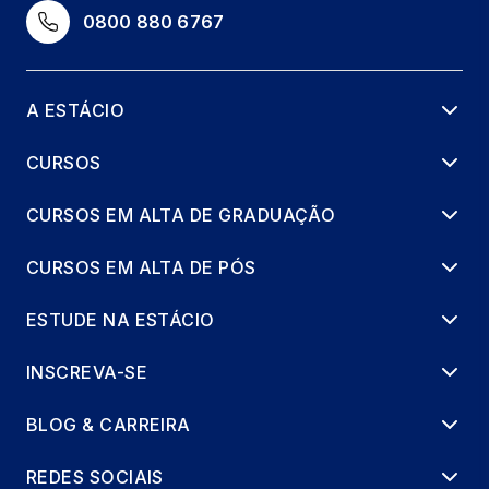
66 horas
0800 880 6767
EXTENSAO - PROJECT LAB I (PROGRAMA
PILOTO DE APOIO DIGITAL)
A ESTÁCIO
66 horas
CURSOS
GESTAO DE CASOS, PROTOCOLOS E
TRIAGEM ORIENTADA POR CRITERIOS
CURSOS EM ALTA DE GRADUAÇÃO
66 horas
CURSOS EM ALTA DE PÓS
LABVIDA EM TERAPEUTICAS DIGITAIS 3
ESTUDE NA ESTÁCIO
8 horas
INSCREVA-SE
PLATAFORMAS DIGITAIS DE APOIO, APPS
E FERRAMENTAS DTX
BLOG & CARREIRA
66 horas
REDES SOCIAIS