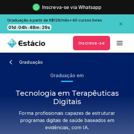
Inscreva-se via Whatsapp
Graduação a partir de R$129/mês+40 cursos livres
01
d
:
04
h
:
48
m
:
28
s
Inscreva-se
Graduação
Graduação em
Tecnologia em Terapêuticas
Digitais
Forma profissionais capazes de estruturar
programas digitais de saúde baseados em
evidências, com IA.