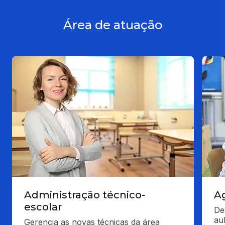
Área de atuação
Administração técnico-
A
escolar
De
au
Gerencia as novas técnicas da área 