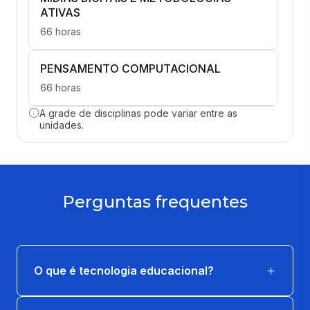
ATIVAS
66 horas
PENSAMENTO COMPUTACIONAL
66 horas
A grade de disciplinas pode variar entre as
GESTÃO DA INOVAÇÃO E DO
unidades.
CONHECIMENTO
66 horas
GESTÃO DE SISTEMAS DE INFORMAÇÃO
Perguntas frequentes
66 horas
INTRODUÇÃO À SEGURANÇA DA
INFORMAÇÃO
O que é tecnologia educacional?
66 horas