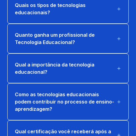
Quais os tipos de tecnologias
MÍDIAS DIGITAIS E ARQUITETURA DA
INFORMAÇÃO
educacionais?
66 horas
Quanto ganha um profissional de
PLANEJAMENTO DE MÍDIA E REDES
Tecnologia Educacional?
SOCIAIS
66 horas
Qual a importância da tecnologia
AMBIENTES VIR. E DESIGN THINKING APL.
educacional?
A EDUCAÇÃO
66 horas
Como as tecnologias educacionais
DESENVOLVIMENTO DE JOGOS DIGITAIS
podem contribuir no processo de ensino-
66 horas
aprendizagem?
GAM., E DESIGN DE JOGOS COMO OBJ.
DE APRENDIZAGEM
Qual certificação você receberá após a