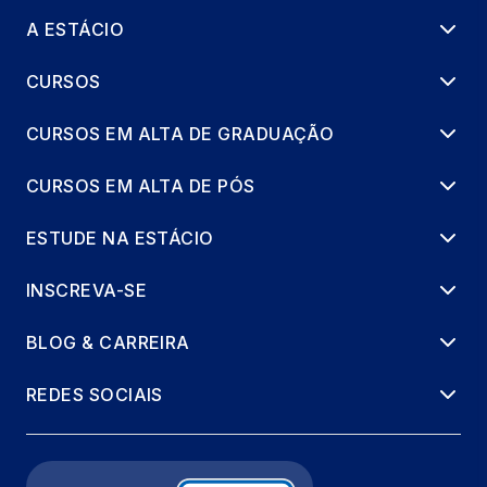
A ESTÁCIO
ROBÓTICA EDUCACIONAL
66 horas
CURSOS
TÓPICOS EM LIBRAS: SURDEZ E
CURSOS EM ALTA DE GRADUAÇÃO
INCLUSÃO
66 horas
CURSOS EM ALTA DE PÓS
ESTUDE NA ESTÁCIO
INSCREVA-SE
BLOG & CARREIRA
REDES SOCIAIS