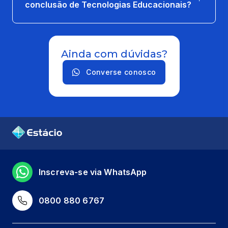
66 horas
conclusão de Tecnologias Educacionais?
INTELIGÊNCIA ARTIFICIAL
66 horas
Ainda com dúvidas?
LINGUAGEM DE PROGRAMAÇÃO
Converse conosco
66 horas
DESIGN DE APRENDIZAGEM, CONTEÚDO
E INSTRUCIONAL
66 horas
ENGENHARIA DE USABILIDADE
Inscreva-se via WhatsApp
66 horas
0800 880 6767
PROGRAMAÇÃO E ANIMAÇÃO
66 horas