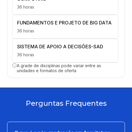
36 horas
FUNDAMENTOS E PROJETO DE BIG DATA
36 horas
SISTEMA DE APOIO A DECISÕES-SAD
36 horas
A grade de disciplinas pode variar entre as
FUNDAMENTOS E MODELOS DE CLOUD
unidades e formatos de oferta
COMPUTING
36 horas
PROJETO DE CLOUD COMPUTING
Perguntas Frequentes
36 horas
SEGURANÇA EM CLOUD COMPUTING