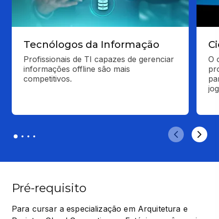
Tecnólogos da Informação
C
Profissionais de TI capazes de gerenciar 
O 
informações offline são mais 
pr
competitivos.
pa
jo
Pré-requisito
Para cursar a especialização em Arquitetura e 