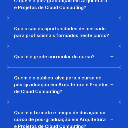
O que é a pós-graduação em Arquitetura
36 horas
e Projetos de Cloud Computing?
SERVIÇOS EM CLOUDING
36 horas
Quais são as oportunidades de mercado
para profissionais formados neste curso?
VIRTUALIZAÇÃO DE INFRAESTRUTURA
36 horas
Qual é a grade curricular do curso?
Quem é o público-alvo para o curso de
pós-graduação em Arquitetura e Projetos
de Cloud Computing?
Qual é o formato e tempo de duração do
curso de pós-graduação em Arquitetura
e Projetos de Cloud Computing?