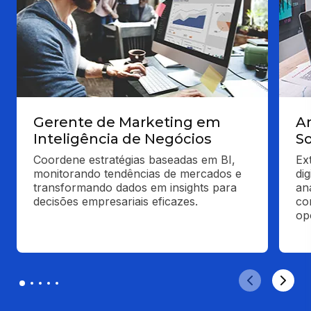
Gerente de Marketing em
An
Inteligência de Negócios
So
Coordene estratégias baseadas em BI, 
Ex
monitorando tendências de mercados e 
di
transformando dados em insights para 
an
decisões empresariais eficazes.
co
op