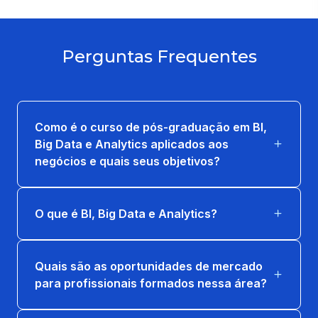
FUNDAMENTOS DE BUSINESS
INTELLIGENCE
Perguntas Frequentes
36 horas
FUNDAMENTOS DE SEGURANÇA DA
INFORMAÇÃO
Como é o curso de pós-graduação em BI,
36 horas
Big Data e Analytics aplicados aos
negócios e quais seus objetivos?
MODELOS DE SUPORTE À TOMADA DE
DECISÃO
36 horas
O que é BI, Big Data e Analytics?
TEORIAS ANALÍTICAS AVANCADAS
36 horas
Quais são as oportunidades de mercado
para profissionais formados nessa área?