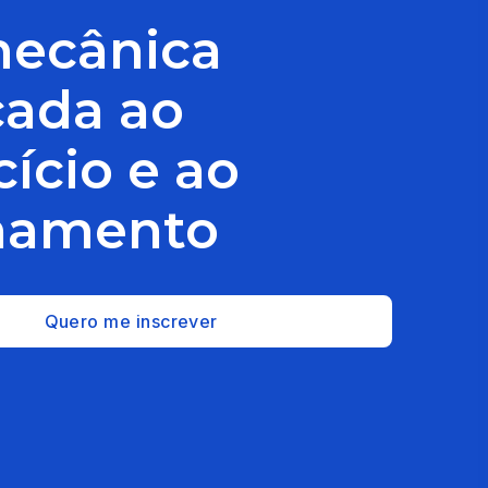
ecânica
cada ao
cício e ao
namento
Quero me inscrever