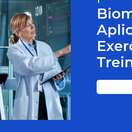
Biom
Apli
Exer
Trei