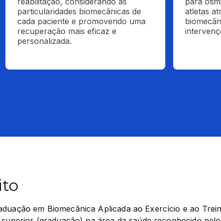
reabilitação, considerando as 
para otim
particularidades biomecânicas de 
atletas at
cada paciente e promovendo uma 
biomecâni
recuperação mais eficaz e 
intervenç
personalizada.
ito
aduação em Biomecânica Aplicada ao Exercício e ao Trein
 superior (graduação) na área da saúde reconhecido pelo M