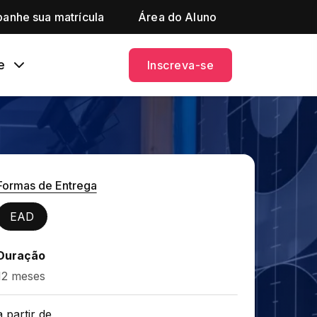
anhe sua matrícula
Área do Aluno
e
Inscreva-se
Formas de Entrega
EAD
Duração
12 meses
a partir de