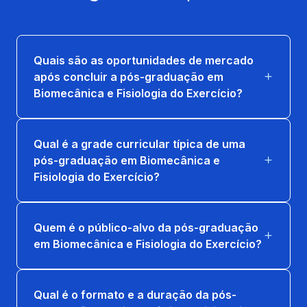
ASPECTOS FISIOLÓGICOS DA NUTRIÇÃO
NO EXERCÍCIO
33 horas
Quais são as oportunidades de mercado
após concluir a pós-graduação em
AVALIAÇÃO ELETROCARDIOGRAMA NO
Biomecânica e Fisiologia do Exercício?
ESFORÇO E REPOUSO
15 horas
Qual é a grade curricular típica de uma
CONTROLE HUMORAL E ENDÓCRINO NO
pós-graduação em Biomecânica e
ESFORÇO
Fisiologia do Exercício?
33 horas
EXERCÍCIOS PARA GRUPOS ESPECIAIS
Quem é o público-alvo da pós-graduação
em Biomecânica e Fisiologia do Exercício?
32 horas
RECUPERAÇÃO MUSCULO-ESQUELÉTICA
Qual é o formato e a duração da pós-
33 horas