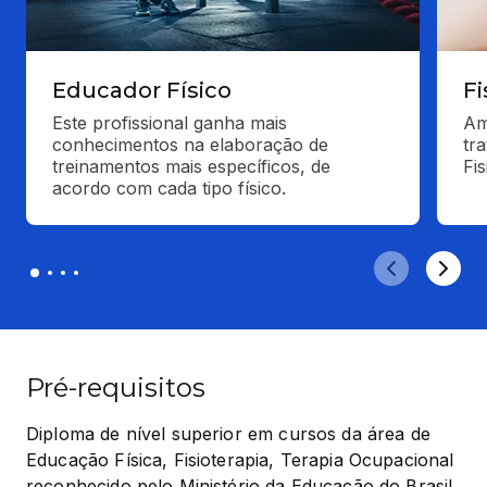
Educador Físico
Fi
Este profissional ganha mais 
Am
conhecimentos na elaboração de 
tr
treinamentos mais específicos, de 
Fi
acordo com cada tipo físico.
Pré-requisitos
Diploma de nível superior em cursos da área de 
Educação Física, Fisioterapia, Terapia Ocupacional 
reconhecido pelo Ministério da Educação do Brasil 