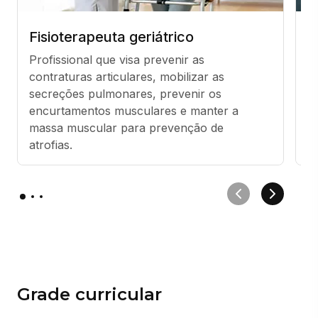
Fisioterapeuta geriátrico
N
Profissional que visa prevenir as 
At
contraturas articulares, mobilizar as 
li
secreções pulmonares, prevenir os 
m
encurtamentos musculares e manter a 
r
massa muscular para prevenção de 
a
atrofias.
Grade curricular