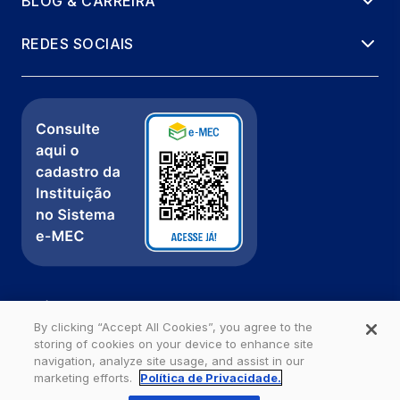
BLOG & CARREIRA
REDES SOCIAIS
Política de Privacidade
Fale com a gente
By clicking “Accept All Cookies”, you agree to the
storing of cookies on your device to enhance site
Ouvidoria
navigation, analyze site usage, and assist in our
marketing efforts.
Política de Privacidade.