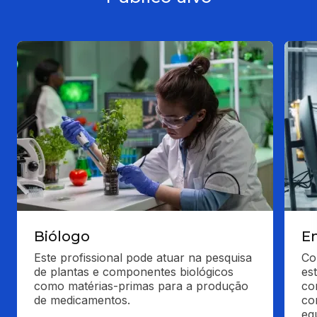
Biólogo
E
Este profissional pode atuar na pesquisa 
Co
de plantas e componentes biológicos 
es
como matérias-primas para a produção 
co
de medicamentos.
co
eq