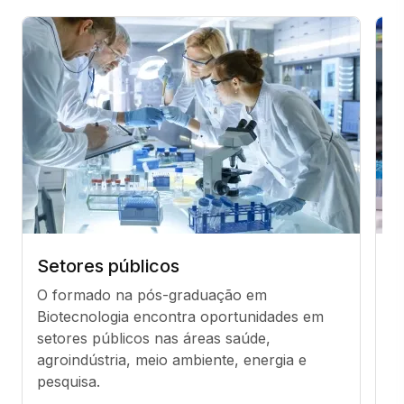
Setores públicos
S
O formado na pós-graduação em 
A 
Biotecnologia encontra oportunidades em 
a
setores públicos nas áreas saúde, 
fa
agroindústria, meio ambiente, energia e 
e
pesquisa.
o
v