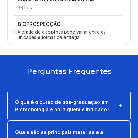
36 horas
BIOPROSPECÇÃO
A grade de disciplinas pode variar entre as
36 horas
unidades e formas de entrega
BIOTECNOLOGIA ANIMAL E VEGETAL
36 horas
Perguntas Frequentes
BIOTECNOLOGIA INDUSTRIAL
36 horas
CONTROLE BIOLÓGICO E
O que é o curso de pós-graduação em
BIOTECNOLOGIA
Biotecnologia e para quem é indicado?
36 horas
FUNDAMENTOS DE ENG. GENÉTICA -
Quais são as principais matérias e a
BIOINFORMÁTICA