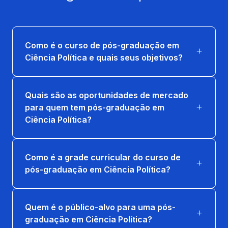
HISTÓRIA DA PROPAGANDA E POLÍTICA
40 horas
Como é o curso de pós-graduação em
SOCIEDADE E ESTADO: PODER E EST.
Ciência Política e quais seus objetivos?
DEMOCRÁTICO DE DIR
20 horas
Quais são as oportunidades de mercado
para quem tem pós-graduação em
Ciência Política?
Como é a grade curricular do curso de
pós-graduação em Ciência Política?
Quem é o público-alvo para uma pós-
graduação em Ciência Política?