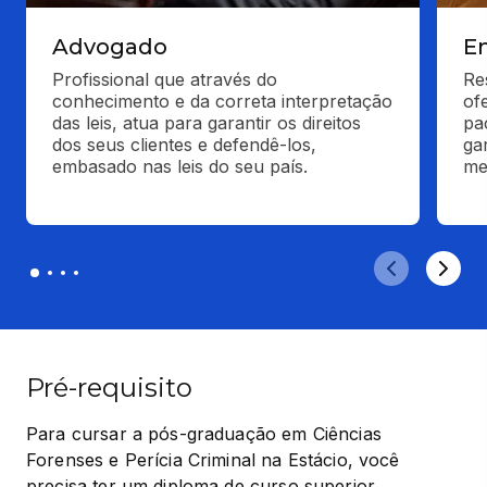
Advogado
E
Profissional que através do 
Re
conhecimento e da correta interpretação 
of
das leis, atua para garantir os direitos 
pa
dos seus clientes e defendê-los, 
ga
embasado nas leis do seu país.
me
Pré-requisito
Para cursar a pós-graduação em Ciências 
Forenses e Perícia Criminal na Estácio, você 
precisa ter um diploma de curso superior 