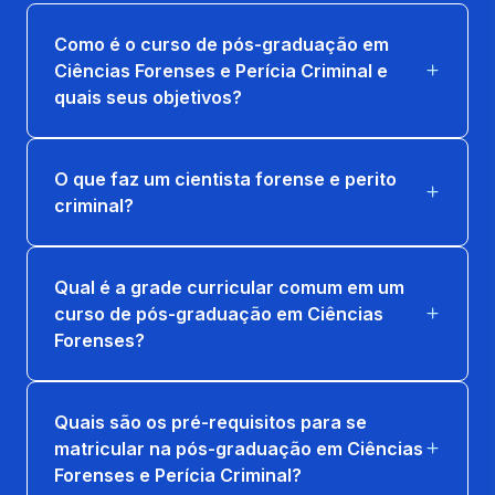
PERÍCIA DOCUMENTAL E DIGITAL
Como é o curso de pós-graduação em
36 horas
Ciências Forenses e Perícia Criminal e
quais seus objetivos?
PSICOLOGIA E PSIQUIATRIA FORENSE
36 horas
O que faz um cientista forense e perito
criminal?
Qual é a grade curricular comum em um
curso de pós-graduação em Ciências
Forenses?
Quais são os pré-requisitos para se
matricular na pós-graduação em Ciências
Forenses e Perícia Criminal?