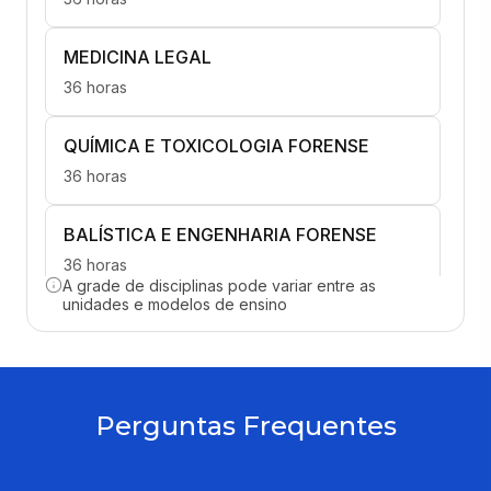
MEDICINA LEGAL
36 horas
QUÍMICA E TOXICOLOGIA FORENSE
36 horas
BALÍSTICA E ENGENHARIA FORENSE
36 horas
A grade de disciplinas pode variar entre as
unidades e modelos de ensino
INVESTIGAÇÃO E RECONSTITUIÇÃO
36 horas
LAUDO PERICIAL E ATUAÇÃO
Perguntas Frequentes
PROFISSIONAL
36 horas