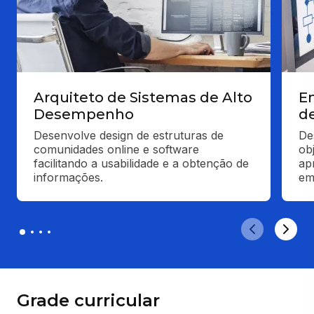
Arquiteto de Sistemas de Alto
E
Desempenho
d
Desenvolve design de estruturas de 
De
comunidades online e software 
ob
facilitando a usabilidade e a obtenção de 
ap
informações.
em
Grade curricular