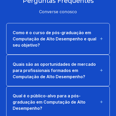
Perguntas Frequentes
COMPUTAÇÃO ACELERADA NA NUVEM
36 horas
Converse conosco
PRINCIPAIS APLICAÇÕES DE
COMPUTAÇÃO ACELERADA
Como é o curso de pós-graduação em
36 horas
Computação de Alto Desempenho e qual
seu objetivo?
PROGRAMAÇÃO DE ALTO DESEMPENHO
EM CPU/C++
36 horas
Quais são as oportunidades de mercado
para profissionais formados em
Computação de Alto Desempenho?
TRANSIÇÃO SUAVE PARA CAD COM
GPU/OPENACC
36 horas
Qual é o público-alvo para a pós-
graduação em Computação de Alto
Desempenho?