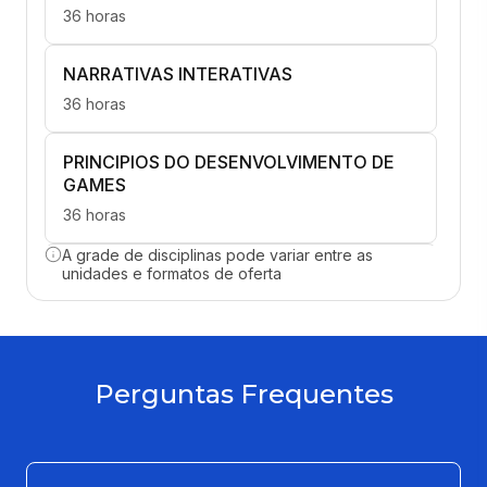
36 horas
NARRATIVAS INTERATIVAS
36 horas
PRINCIPIOS DO DESENVOLVIMENTO DE
GAMES
36 horas
A grade de disciplinas pode variar entre as
COMPUTACAO GRAFICA
unidades e formatos de oferta
36 horas
GAME DESIGN
Perguntas Frequentes
36 horas
PROTOTIPACAO DE JOGOS DIGITAIS
36 horas