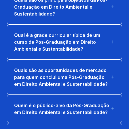
POLUIÇÃO AMBIENTAL E MECANISMOS
Graduação em Direito Ambiental e
DE CONTROLE
Sustentabilidade?
36 horas
POLÍTICA, ECONOMIA E GOVERNANÇA
Qual é a grade curricular típica de um
AMBIENTAL
curso de Pós-Graduação em Direito
36 horas
Ambiental e Sustentabilidade?
RESPONSABILIDADE E TUTELA
PROCESSUAL AMBIENTAL
Quais são as oportunidades de mercado
para quem conclui uma Pós-Graduação
36 horas
em Direito Ambiental e Sustentabilidade?
Quem é o público-alvo da Pós-Graduação
em Direito Ambiental e Sustentabilidade?