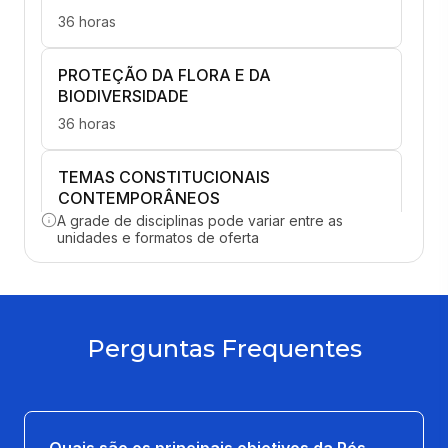
36 horas
PROTEÇÃO DA FLORA E DA
BIODIVERSIDADE
36 horas
TEMAS CONSTITUCIONAIS
CONTEMPORÂNEOS
A grade de disciplinas pode variar entre as
36 horas
unidades e formatos de oferta
CRIMINALIDADE AMBIENTAL
36 horas
Perguntas Frequentes
GOVERNANÇA CORPORATIVA E
COMPLIANCE
36 horas
Quais são os principais objetivos da Pós-