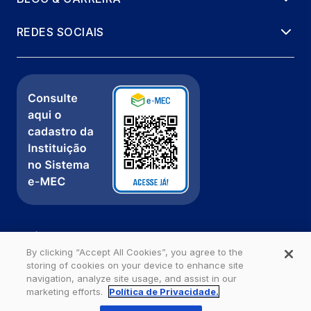
REDES SOCIAIS
Política de Privacidade
Fale com a gente
By clicking “Accept All Cookies”, you agree to the
storing of cookies on your device to enhance site
Ouvidoria
navigation, analyze site usage, and assist in our
marketing efforts.
Política de Privacidade.