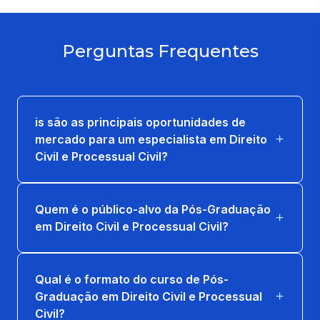
36 horas
MEIOS E INSTRUMENTOS DE SOLUÇÃO
Perguntas Frequentes
DE CONFLITOS
36 horas
O PROCESSO NOS TRIBUNAIS E A FORÇA
is são as principais oportunidades de
DOS PRECEDENTES
mercado para um especialista em Direito
36 horas
Civil e Processual Civil?
PRÁTICA DO PROCESSO ELETRÔNICO
Quem é o público-alvo da Pós-Graduação
36 horas
em Direito Civil e Processual Civil?
TÓPICOS ESPECIAIS DE DIREITO
SUCESSÓRIO
Qual é o formato do curso de Pós-
36 horas
Graduação em Direito Civil e Processual
Civil?