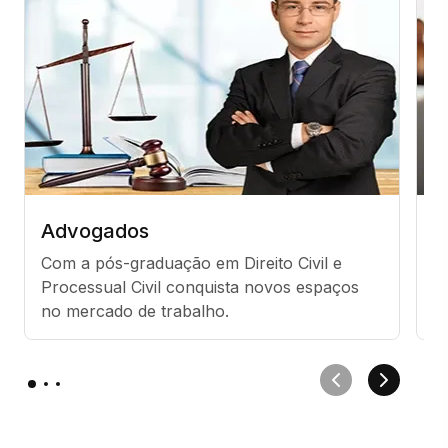
Advogados
A
Com a pós-graduação em Direito Civil e 
Se
Processual Civil conquista novos espaços 
Ci
no mercado de trabalho.
a