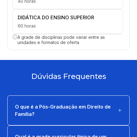
40 horas
DIDÁTICA DO ENSINO SUPERIOR
60 horas
A grade de disciplinas pode variar entre as
DIREITOS PATRIMONIAIS NO
unidades e formatos de oferta
CASAMENTO
40 horas
MEDIAÇÃO E SOLUÇÃO DE CONFLITOS
Dúvidas Frequentes
40 horas
PRINCÍPIOS GERAIS DO DIREITO DE
FAMÍLIA
O que é a Pós-Graduação em Direito de
40 horas
Família?
Qual é a grade curricular típica de um