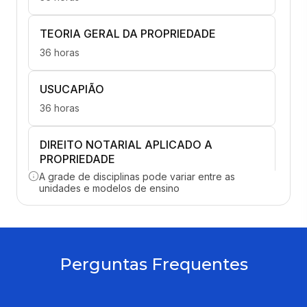
TEORIA GERAL DA PROPRIEDADE
36 horas
USUCAPIÃO
36 horas
DIREITO NOTARIAL APLICADO A
PROPRIEDADE
A grade de disciplinas pode variar entre as
36 horas
unidades e modelos de ensino
DIREITO REAIS SOBRE COISAS ALHEIAS
36 horas
Perguntas Frequentes
PROPRIEDADE E DIREITO AMBIENTAL
36 horas