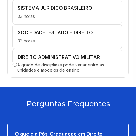
SISTEMA JURÍDICO BRASILEIRO
33 horas
SOCIEDADE, ESTADO E DIREITO
33 horas
DIREITO ADMINISTRATIVO MILITAR
A grade de disciplinas pode variar entre as
33 horas
unidades e modelos de ensino
DIREITO PENAL MILITAR
33 horas
Perguntas Frequentes
MEDIAÇÃO EM DIREITO MILITAR
33 horas
PRÁTICA DO PROCESSO
O que é a Pós-Graduação em Direito