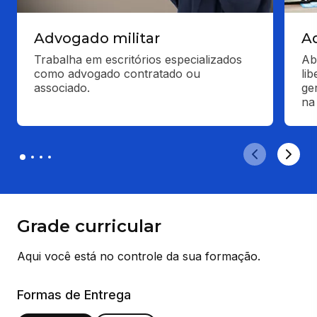
Advogado militar
A
Trabalha em escritórios especializados 
Ab
como advogado contratado ou 
li
associado.
ge
na
Grade curricular
Aqui você está no controle da sua formação.
Formas de Entrega