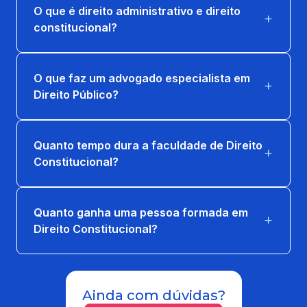
O que é direito administrativo e direito
18 horas
constitucional?
TEORIA GERAL DO DIREITO TRIBUTÁRIO E
PROCESSO TRIB
O que faz um advogado especialista em
36 horas
Direito Público?
TRIBUTOS EM ESPÉCIE
36 horas
Quanto tempo dura a faculdade de Direito
Constitucional?
TÓPICOS DE DIREITO CONSTITUCIONAL
36 horas
Quanto ganha uma pessoa formada em
Direito Constitucional?
Ainda com dúvidas?