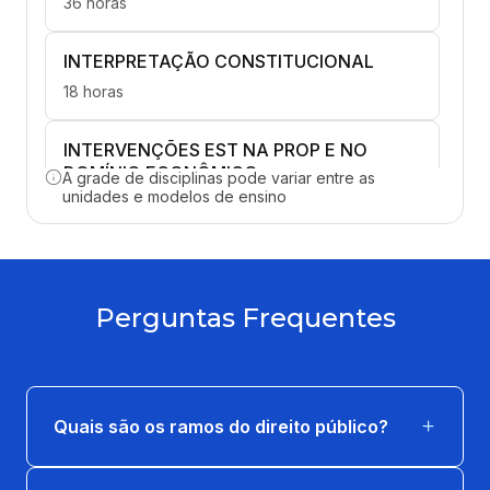
36 horas
INTERPRETAÇÃO CONSTITUCIONAL
18 horas
INTERVENÇÕES EST NA PROP E NO
DOMÍNIO ECONÔMICO
A grade de disciplinas pode variar entre as
unidades e modelos de ensino
36 horas
LICITAÇÕES PÚBLICAS E CONTRATOS
ADMINISTRATIVOS
Perguntas Frequentes
36 horas
ORGANIZAÇÃO ADMIN DO ESTADO À LUZ
DA CONSTITUIÇÃO
Quais são os ramos do direito público?
18 horas
SISTEMA CONSTITUCIONAL TRIBUTÁRIO