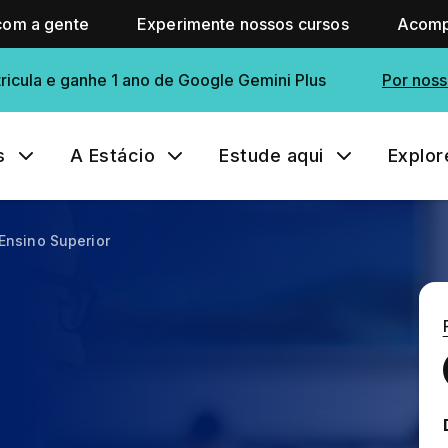
com a gente
Experimente nossos cursos
Acomp
ricula e ganhe 1 ano de Google Gemini Plus
Por noss
s
A Estácio
Estude aqui
Explor
Ensino Superior