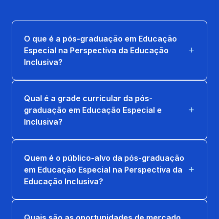
GESTAO DA EDUCACAO INCLUSIVA
36 horas
O que é a pós-graduação em Educação
Especial na Perspectiva da Educação
TECNOLOGIA EDUCACIONAL ASSISTIVA
Inclusiva?
36 horas
TRANSTORNO DO ESPECTRO AUTISTA
Qual é a grade curricular da pós-
36 horas
graduação em Educação Especial e
Inclusiva?
Quem é o público-alvo da pós-graduação
em Educação Especial na Perspectiva da
Educação Inclusiva?
Quais são as oportunidades de mercado