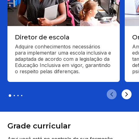
Diretor de escola
O
Adquire conhecimentos necessários 
Am
para implementar uma escola inclusiva e 
ed
adaptada de acordo com a legislação da 
ta
Educação Inclusiva em vigor, garantindo 
de
o respeito pelas diferenças.
ps
Grade curricular
Aqui você está no controle da sua formação.