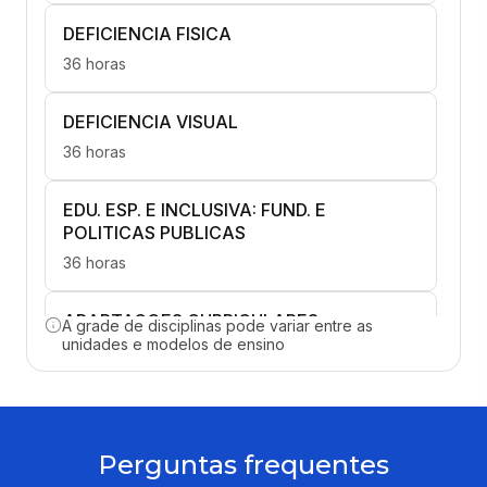
DEFICIENCIA FISICA
36 horas
DEFICIENCIA VISUAL
36 horas
EDU. ESP. E INCLUSIVA: FUND. E
POLITICAS PUBLICAS
36 horas
ADAPTACOES CURRICULARES
A grade de disciplinas pode variar entre as
unidades e modelos de ensino
36 horas
ATENDIMENTO EDUCACIONAL
ESPECIALIZADO AEE
Perguntas frequentes
36 horas