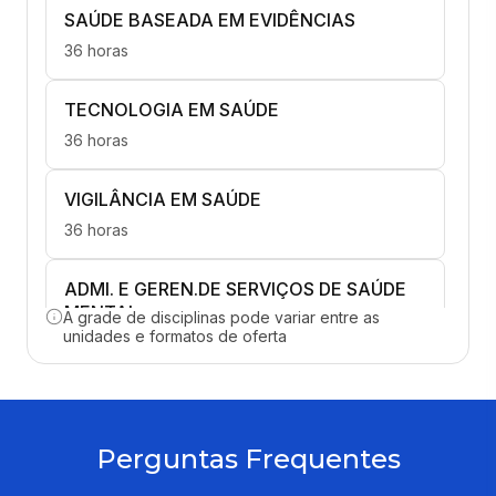
SAÚDE BASEADA EM EVIDÊNCIAS
36 horas
TECNOLOGIA EM SAÚDE
36 horas
VIGILÂNCIA EM SAÚDE
36 horas
ADMI. E GEREN.DE SERVIÇOS DE SAÚDE
MENTAL
A grade de disciplinas pode variar entre as
unidades e formatos de oferta
36 horas
ASSIST. DE ENFERM. EM TRANSTORNOS
MENTAIS EMERG.
Perguntas Frequentes
36 horas