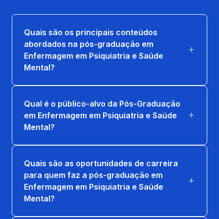
ASSIST. DE ENFERMAGEM EM
TRANSTORNOS MENTAIS
Quais são os principais conteúdos
36 horas
abordados na pós-graduação em
Enfermagem em Psiquiatria e Saúde
CONCEPÇÃO HISTÓRICA SOCIAL DA
Mental?
PSIQUIATRIA
36 horas
Qual é o público-alvo da Pós-Graduação
ÉTICA E LEG. PROFISSIONAL E RELAÇÃO
em Enfermagem em Psiquiatria e Saúde
INTERPESSOAL
Mental?
36 horas
Quais são as oportunidades de carreira
para quem faz a pós-graduação em
Enfermagem em Psiquiatria e Saúde
Mental?