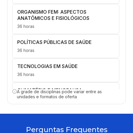
ORGANISMO FEM: ASPECTOS
ANATÔMICOS E FISIOLÓGICOS
36 horas
POLÍTICAS PÚBLICAS DE SAÚDE
36 horas
TECNOLOGIAS EM SAÚDE
36 horas
CLIMATÉRIO E MENOPAUSA
A grade de disciplinas pode variar entre as
unidades e formatos de oferta
36 horas
GESTAÇÃO, PARTO E NASCIMENTO
36 horas
Perguntas Frequentes