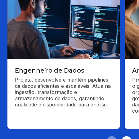
Engenheiro de Dados
A
Projeta, desenvolve e mantém pipelines 
Pr
de dados eficientes e escaláveis. Atua na 
o 
ingestão, transformação e 
or
armazenamento de dados, garantindo 
go
qualidade e disponibilidade para análise.
da
co