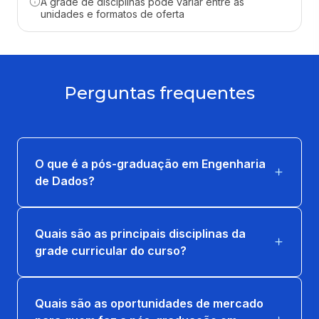
A grade de disciplinas pode variar entre as
unidades e formatos de oferta
36 horas
CLOUD COMPUTING: MAIS EFICIÊNCIA E
MENOS CUSTOS
Perguntas frequentes
36 horas
DIREITO CIBERNÉTICO, LGPD E ÉTICA
36 horas
O que é a pós-graduação em Engenharia
de Dados?
GOVERNANÇA, PREPARAÇÃO E
VISUALIZAÇÃO DE DADOS
36 horas
Quais são as principais disciplinas da
grade curricular do curso?
INTEGRAÇÃO DE ARQUITETURA ETL
36 horas
Quais são as oportunidades de mercado