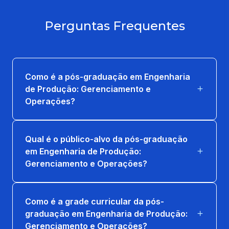
ENGENHARIA ECONÔMICA
Perguntas Frequentes
36 horas
ENGENHARIA SUSTENTÁVEL E
AVALIAÇÃO AMBIENTAL
Como é a pós-graduação em Engenharia
36 horas
de Produção: Gerenciamento e
Operações?
GERENCIAMENTO DE PROJETOS
36 horas
Qual é o público-alvo da pós-graduação
GESTÃO DA QUALIDADE E DA INOVAÇÃO
em Engenharia de Produção:
TECNOLÓGICA
Gerenciamento e Operações?
36 horas
Como é a grade curricular da pós-
graduação em Engenharia de Produção:
Gerenciamento e Operações?