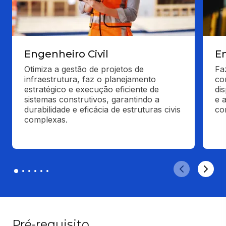
Engenheiro Civil
E
Otimiza a gestão de projetos de 
Fa
infraestrutura, faz o planejamento 
co
estratégico e execução eficiente de 
di
sistemas construtivos, garantindo a 
e 
durabilidade e eficácia de estruturas civis 
co
complexas.
Pré-requisito