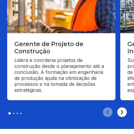
Gerente de Projeto de
G
Construção
I
Lidera e coordena projetos de 
Su
construção desde o planejamento até a 
pr
conclusão. A formação em engenharia 
de
de produção ajuda na otimização de 
ef
processos e na tomada de decisões 
en
estratégicas.
es