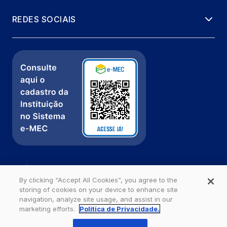
REDES SOCIAIS
Política de Privacidade
Fale com a gente
By clicking “Accept All Cookies”, you agree to the
storing of cookies on your device to enhance site
Ouvidoria
navigation, analyze site usage, and assist in our
marketing efforts.
Política de Privacidade.