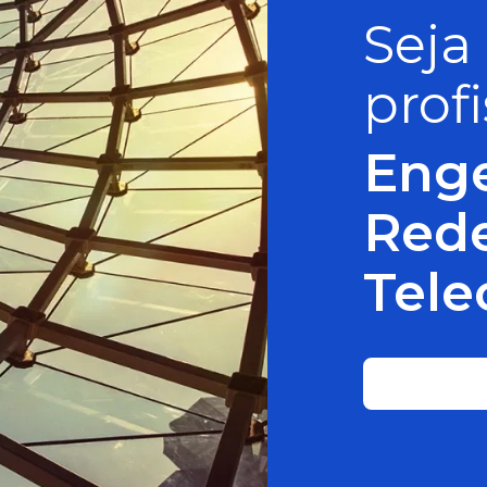
Seja
prof
Enge
Red
Tel