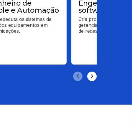
heiro de
Engenheiro de
ole e Automação
software
 executa os sistemas de 
Cria programas para o 
dos equipamentos em 
gerenciamento dos diver
nicações.
de redes de telecomuni