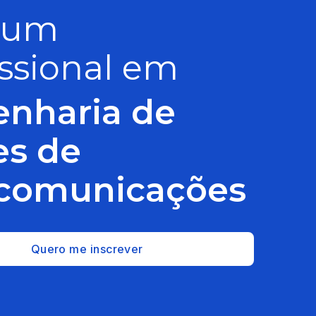
 um
issional em
nharia de
es de
ecomunicações
Quero me inscrever