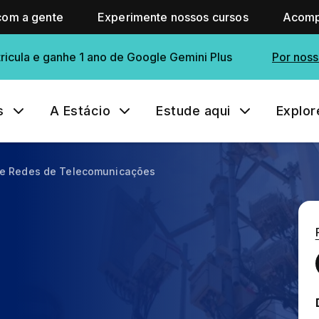
com a gente
Experimente nossos cursos
Acomp
ricula e ganhe 1 ano de Google Gemini Plus
Por noss
s
A Estácio
Estude aqui
Explor
de Redes de Telecomunicações