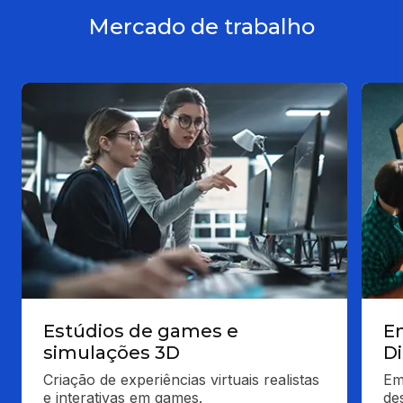
Mercado de trabalho
Estúdios de games e
E
simulações 3D
Di
Criação de experiências virtuais realistas 
Em
e interativas em games.
de