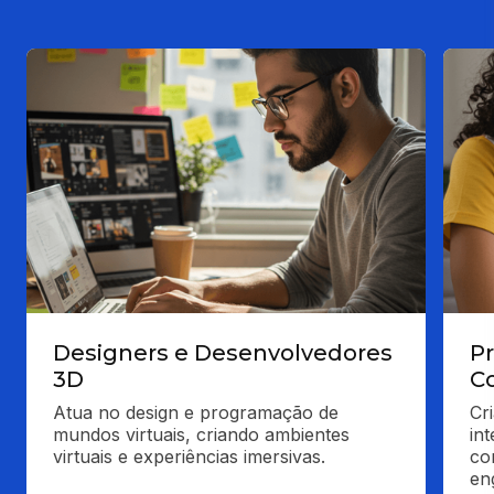
Designers e Desenvolvedores
Pr
3D
C
Atua no design e programação de 
Cr
mundos virtuais, criando ambientes 
in
virtuais e experiências imersivas.
co
en