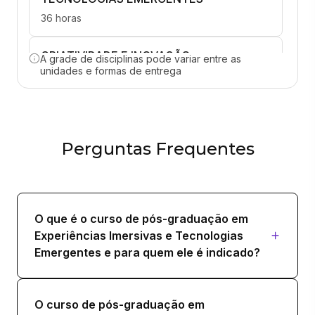
36 horas
CRIATIVIDADE E INOVAÇÃO
A grade de disciplinas pode variar entre as
ORGANIZACIONAL
unidades e formas de entrega
36 horas
FUNDAMENTOS DE BUSINESS
INTELLIGENCE
Perguntas Frequentes
36 horas
GAME STUDIES
O que é o curso de pós-graduação em
36 horas
Experiências Imersivas e Tecnologias
Emergentes e para quem ele é indicado?
GOVERNANÇA, PREPARAÇÃO E
VISUALIZAÇÃO DE DADOS
36 horas
O curso de pós-graduação em