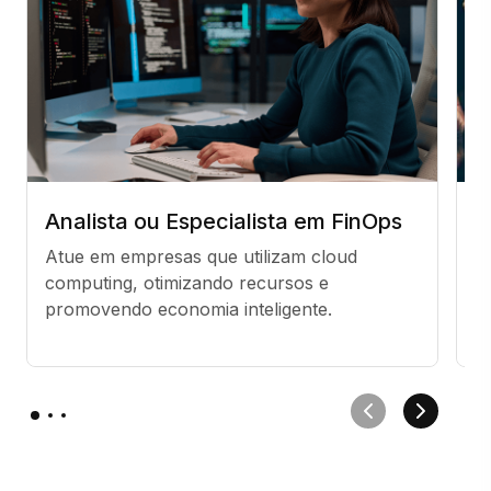
Analista ou Especialista em FinOps
C
Atue em empresas que utilizam cloud 
O
computing, otimizando recursos e 
es
promovendo economia inteligente.
a