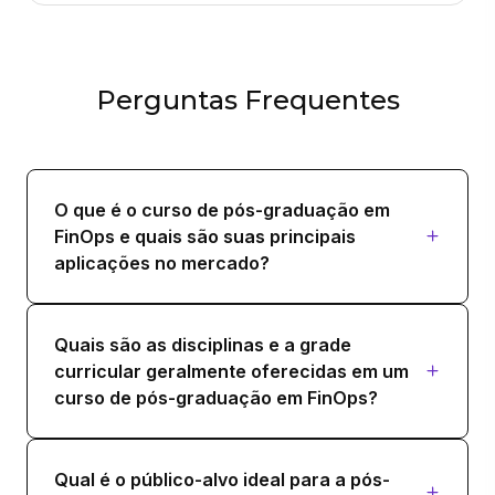
36 horas
GESTÃO DE IND. DE DES, GOV. E QUAL. DE
Perguntas Frequentes
DADOS
36 horas
OTIMIZAÇÃO DE CUSTOS DE
O que é o curso de pós-graduação em
COMPUTAÇÃO E ARMAZENAMENTO
FinOps e quais são suas principais
36 horas
aplicações no mercado?
PREPARACAO E VISUALIZACAO DE
DADOS
Quais são as disciplinas e a grade
36 horas
curricular geralmente oferecidas em um
curso de pós-graduação em FinOps?
SEGURANCA E CONFORMIDADE
ORIENTADAS A CUSTO (SECFINOPS)
Qual é o público-alvo ideal para a pós-
36 horas