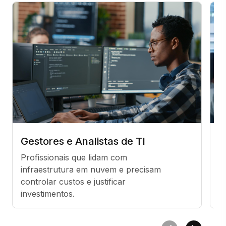
Gestores e Analistas de TI
E
C
Profissionais que lidam com 
infraestrutura em nuvem e precisam 
Q
controlar custos e justificar 
t
investimentos.
an