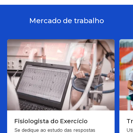
Mercado de trabalho
Fisiologista do Exercício
T
Se dedique ao estudo das respostas 
Uti