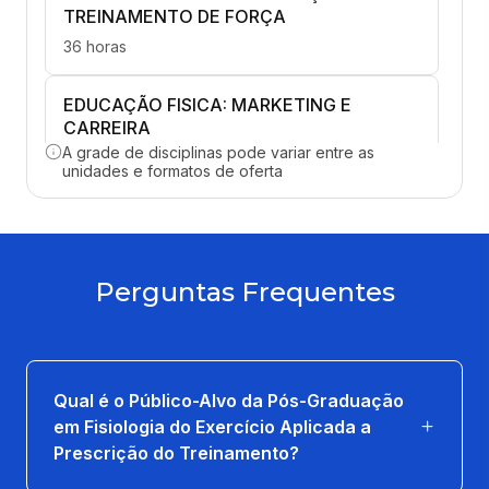
TREINAMENTO DE FORÇA
36 horas
EDUCAÇÃO FISICA: MARKETING E
CARREIRA
A grade de disciplinas pode variar entre as
36 horas
unidades e formatos de oferta
BASES FISIOLOGICAS DO TREINAMENTO
PARA RESULTADOS
36 horas
Perguntas Frequentes
METABOLISMO DO EXERCÍCIO FISICO
36 horas
Qual é o Público-Alvo da Pós-Graduação
NUTRIÇÃO E SUPLEMENTAÇÃO NO
em Fisiologia do Exercício Aplicada a
EXERCICIO FÍSICO
Prescrição do Treinamento?
36 horas