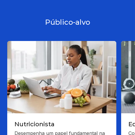
Público-alvo
Nutricionista
Ed
Desempenha um papel fundamental na 
Co