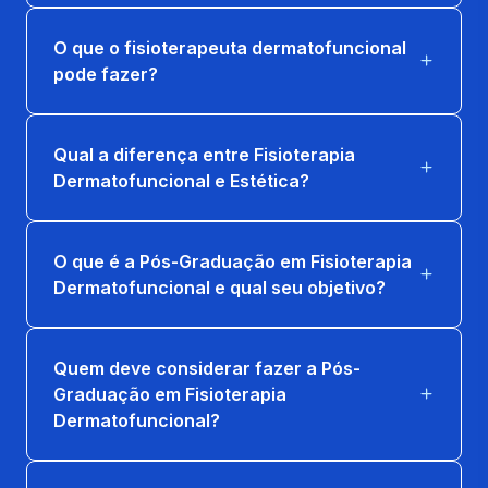
O que o fisioterapeuta dermatofuncional
FISIOTERAPIA EM CIRURGIA PLÁSTICA E
ODONTOLÓGICA
pode fazer?
36 horas
Qual a diferença entre Fisioterapia
FISIOTERAPIA EM PACIENTES
Dermatofuncional e Estética?
QUEIMADOS
36 horas
O que é a Pós-Graduação em Fisioterapia
Dermatofuncional e qual seu objetivo?
Quem deve considerar fazer a Pós-
Graduação em Fisioterapia
Dermatofuncional?