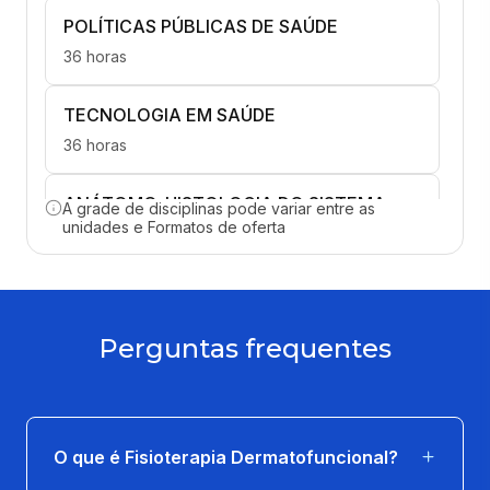
POLÍTICAS PÚBLICAS DE SAÚDE
36 horas
TECNOLOGIA EM SAÚDE
36 horas
ANÁTOMO-HISTOLOGIA DO SISTEMA
A grade de disciplinas pode variar entre as
TEGUMENTAR ENDÓCRINO
unidades e Formatos de oferta
36 horas
COSMETOLOGIA E FITOTERAPIA EM
FISIOTERAPIA
Perguntas frequentes
36 horas
DRENAGEM LINFÁTICA MANUAL E
LINFEDEMA
O que é Fisioterapia Dermatofuncional?
36 horas