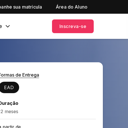
anhe sua matrícula
Área do Aluno
e
Inscreva-se
Formas de Entrega
EAD
Duração
12 meses
a partir de