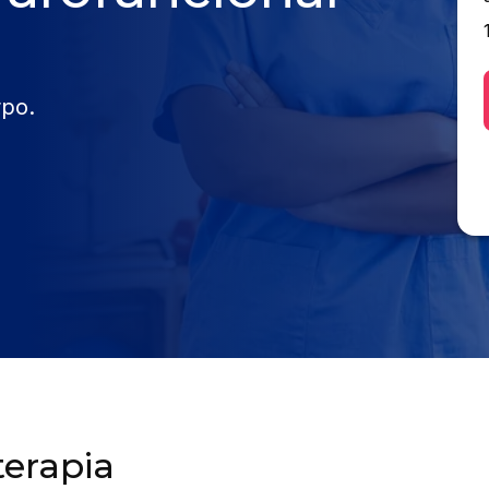
rpo.
terapia