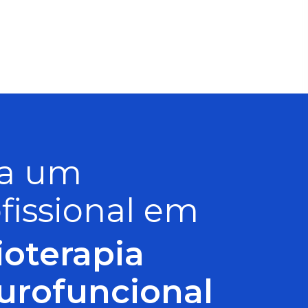
ja um
fissional em
ioterapia
urofuncional