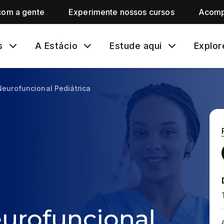
com a gente
Experimente nossos cursos
Acomp
s
A Estácio
Estude aqui
Explor
Neurofuncional Pediátrica
eurofuncional