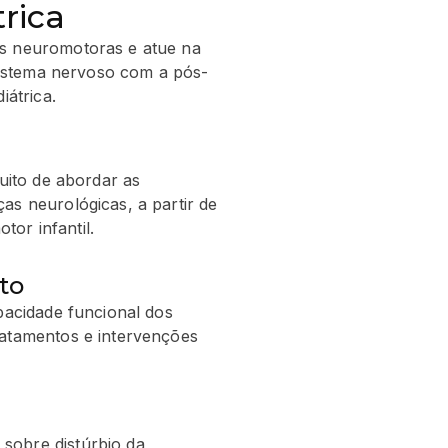
rica
s neuromotoras e atue na
sistema nervoso com a pós-
átrica.
tuito de abordar as
as neurológicas, a partir de
or infantil.
to
apacidade funcional dos
ratamentos e intervenções
sobre distúrbio da