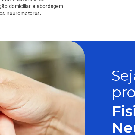
ação domiciliar e abordagem
nos neuromotores.
Se
pro
Fis
Ne