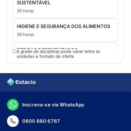
SUSTENTÁVEL
36 horas
HIGIENE E SEGURANÇA DOS ALIMENTOS
36 horas
BEBIDAS E FERMENTADOS
A grade de disciplinas pode variar entre as
unidades e formato de oferta
36 horas
CHOCOLATE E CONFISERIE
36 horas
CONFEITARIA BÁSICA
Inscreva-se via WhatsApp
36 horas
NUTRIÇÃO VEGETARIANA
0800 880 6767
36 horas