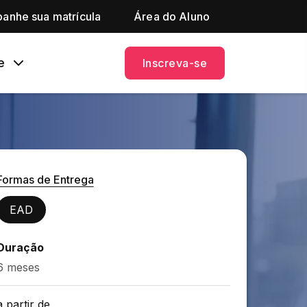
anhe sua matrícula
Área do Aluno
e
Inscreva-se
Formas de Entrega
EAD
Duração
6 meses
a partir de