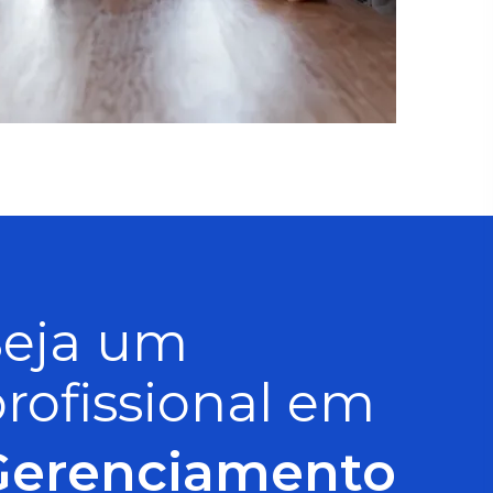
Seja um
rofissional em
Gerenciamento