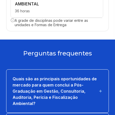
AMBIENTAL
36 horas
A grade de disciplinas pode variar entre as
FUNDAMENTOS DE CONTROLE E
unidades e Formas de Entrega
PREVENCAO DA POLUICAO
36 horas
GERENCIAMENTO E ATENDIMENTO
Perguntas frequentes
EMERGENCIAS AMBIENTAIS
36 horas
GOVERNANÇA CORPORATIVA E GESTÃO
Quais são as principais oportunidades de
DE RISCOS ESG
mercado para quem conclui a Pós-
36 horas
Graduação em Gestão, Consultoria,
Auditoria, Perícia e Fiscalização
PERICIA AMBIENTAL
Ambiental?
36 horas