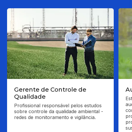
Gerente de Controle de
A
Qualidade
Es
au
Profissional responsável pelos estudos 
co
sobre controle da qualidade ambiental - 
pr
redes de monitoramento e vigilância.
pr
su