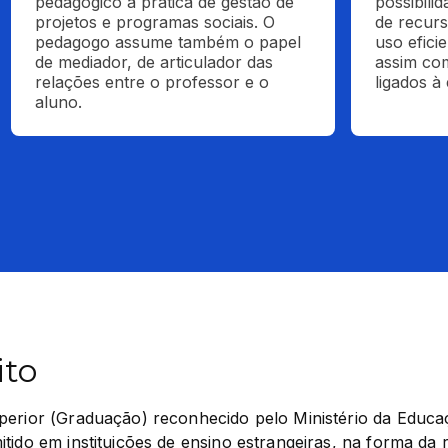
pedagógico a prática de gestão de 
possibili
projetos e programas sociais. O 
de recurs
pedagogo assume também o papel 
uso eficie
de mediador, de articulador das 
assim com
relações entre o professor e o 
ligados à
aluno.
ito
perior (Graduação) reconhecido pelo Ministério da Educaç
tido em instituições de ensino estrangeiras, na forma da 