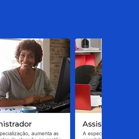
istrador
Assistente soci
ecialização, aumenta as 
A especialização traz a 