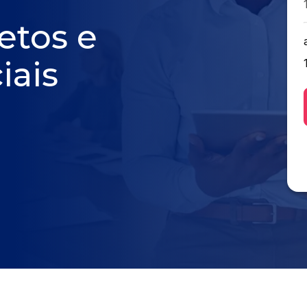
etos e
iais