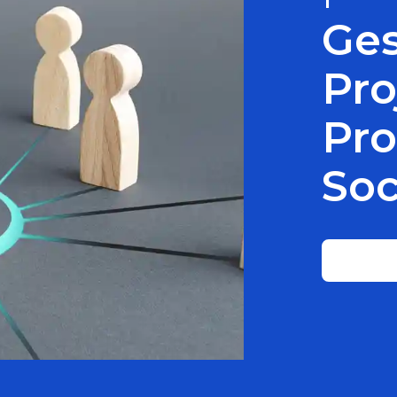
Ges
Pro
Pr
Soc