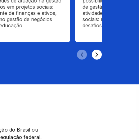
dades de atuação na gestão 
possibilidade de empreg
os em projetos sociais: 
de gestão e negócios em
nte de finanças e ativos, 
atividades, como indicad
o gestão de negócios 
sociais: mensurando pro
 educação.
desafios em desenvolvim
ão do Brasil ou 
regulação federal.