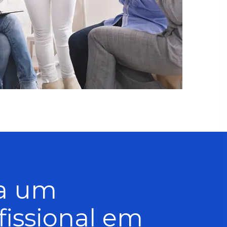
a um
fissional em