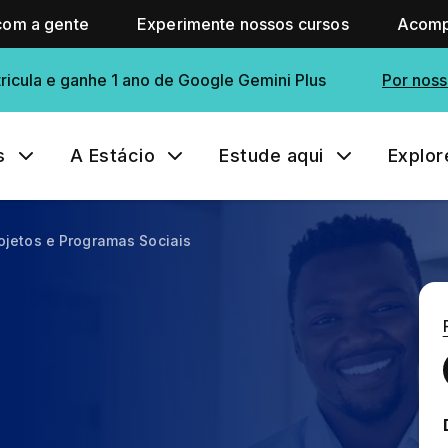
com a gente
Experimente nossos cursos
Acomp
ricula e ganhe 1 ano de Google Gemini Plus
Por noss
s
A Estácio
Estude aqui
Explor
ojetos e Programas Sociais