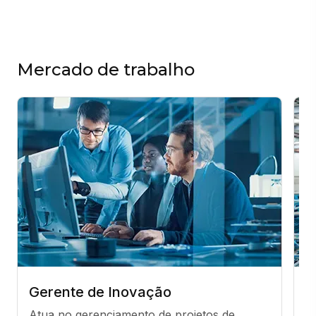
Mercado de trabalho
Gerente de Inovação
G
Atua no gerenciamento de projetos de 
R