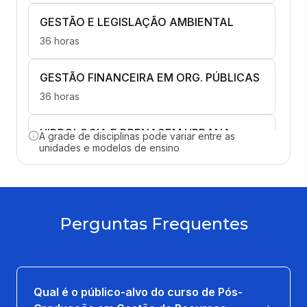
GESTÃO E LEGISLAÇÃO AMBIENTAL
36 horas
GESTÃO FINANCEIRA EM ORG. PÚBLICAS
36 horas
HIDROLOGIA E DRENAGEM URBANA
A grade de disciplinas pode variar entre as
unidades e modelos de ensino
36 horas
TRATAMENTO AVANÇADO DE ÁGUAS
90 horas
Perguntas Frequentes
Qual é o público-alvo do curso de Pós-