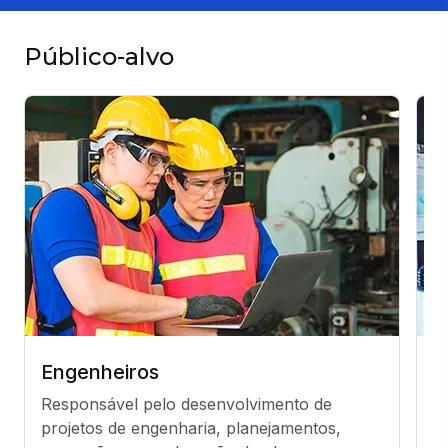
Público-alvo
Engenheiros
F
Responsável pelo desenvolvimento de 
P
projetos de engenharia, planejamentos, 
na