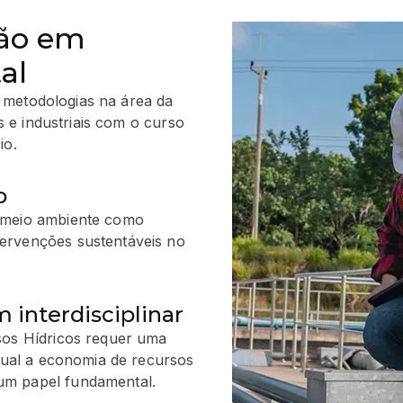
tão em
al
e metodologias na área da
s e industriais com o curso
io.
o
o meio ambiente como
ervenções sustentáveis no
interdisciplinar
sos Hídricos requer uma
 qual a economia de recursos
um papel fundamental.