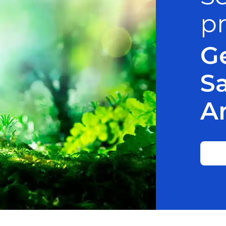
pr
G
S
A