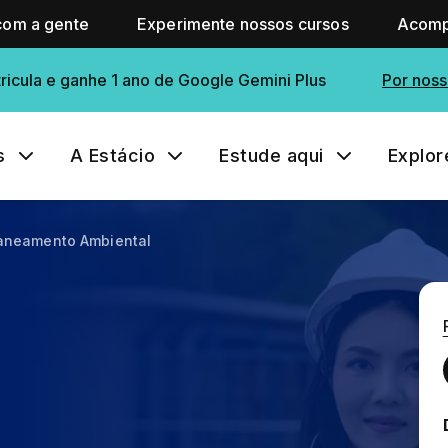
com a gente
Experimente nossos cursos
Acomp
ricula e ganhe 1 ano de Google Gemini Plus
Por noss
s
A Estácio
Estude aqui
Explor
aneamento Ambiental