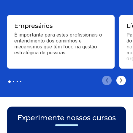
Empresários
L
É importante para estes profissionais o 
Pa
entendimento dos caminhos e 
do
mecanismos que têm foco na gestão 
no
estratégica de pessoas.
mo
or
Experimente nossos cursos