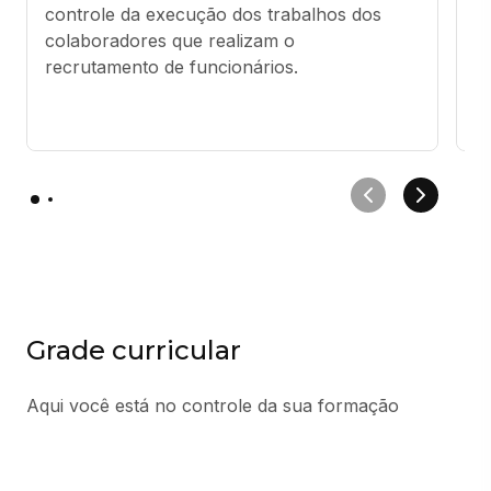
controle da execução dos trabalhos dos 
r
colaboradores que realizam o 
c
recrutamento de funcionários.
fu
re
t
Grade curricular
Aqui você está no controle da sua formação