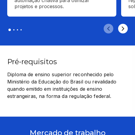
automação criativa para otimizar 
re
projetos e processos.
so
Pré-requisitos
Diploma de ensino superior reconhecido pelo 
Ministério da Educação do Brasil ou revalidado 
quando emitido em instituições de ensino 
estrangeiras, na forma da regulação federal.
Mercado de trabalho