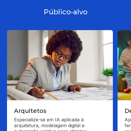
Público-alvo
Arquitetos
D
Especialize-se em IA aplicada à 
Apr
arquitetura, modelagem digital e 
fe