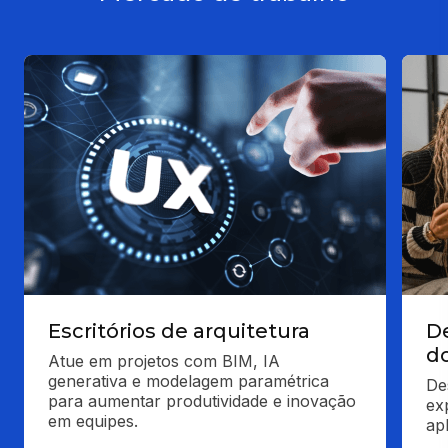
Escritórios de arquitetura
De
do
Atue em projetos com BIM, IA 
generativa e modelagem paramétrica 
De
para aumentar produtividade e inovação 
exp
em equipes.
ap