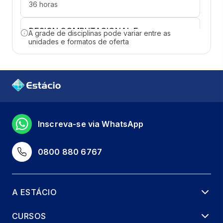
36 horas
DESIGN COMPUTACIONAL E
A grade de disciplinas pode variar entre as
MODELAGEM PARAMÉTRICA
unidades e formatos de oferta
36 horas
IA GENERATIVA NO PROCESSO CRIATIVO
36 horas
IA NA ARQUITETURA: DO CONCEITO AO
Inscreva-se via WhatsApp
BIM
36 horas
0800 880 6767
UX/UI E DESIGN DE PRODUTOS COM IA
36 horas
A ESTÁCIO
VISUALIZAÇÃO, RENDERIZAÇÃO E
CURSOS