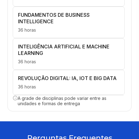
FUNDAMENTOS DE BUSINESS
INTELLIGENCE
36 horas
INTELIGÊNCIA ARTIFICIAL E MACHINE
LEARNING
36 horas
REVOLUÇÃO DIGITAL: IA, IOT E BIG DATA
36 horas
A grade de disciplinas pode variar entre as
CRIATIVIDADE E INOVAÇÃO
unidades e formas de entrega
ORGANIZACIONAL
36 horas
FUNDAMENTOS DE SEGURANÇA DA
Perguntas Frequentes