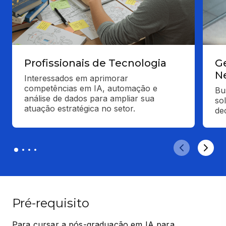
Profissionais de Tecnologia
Ge
N
Interessados em aprimorar 
competências em IA, automação e 
Bus
análise de dados para ampliar sua 
so
atuação estratégica no setor.
de
Pré-requisito
Para cursar a pós-graduação em IA para 