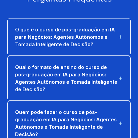
INFORMAÇÃO
36 horas
GOVERNANÇA, PREPARAÇÃO E
O que é o curso de pós-graduação em IA
VISUALIZAÇÃO DE DADOS
para Negócios: Agentes Autônomos e
36 horas
Tomada Inteligente de Decisão?
PLN E SISTEMAS DE RECUPERAÇÃO DE
INFORMAÇÃO
Qual o formato de ensino do curso de
36 horas
pós-graduação em IA para Negócios:
Agentes Autônomos e Tomada Inteligente
de Decisão?
SISTEMA DE APOIO A DECISOES - SAD
36 horas
Quem pode fazer o curso de pós-
graduação em IA para Negócios: Agentes
Autônomos e Tomada Inteligente de
Decisão?